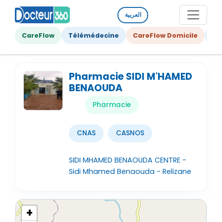
العربية
CareFlow
Télémédecine
CareFlow Domicile
Ge
Pharmacie SIDI M'HAMED
BENAOUDA
Pharmacie
CNAS
CASNOS
SIDI MHAMED BENAOUDA CENTRE -
Sidi Mhamed Benaouda - Relizane
+