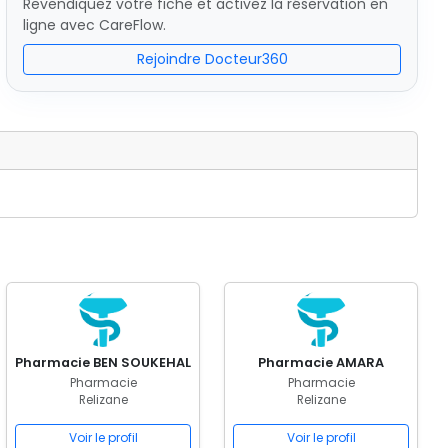
Revendiquez votre fiche et activez la réservation en
ligne avec CareFlow.
Rejoindre Docteur360
Pharmacie BEN SOUKEHAL
Pharmacie AMARA
Pharmacie
Pharmacie
Relizane
Relizane
Voir le profil
Voir le profil