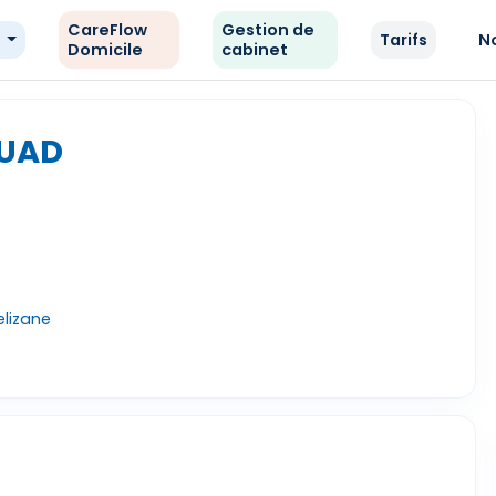
CareFlow
Gestion de
e
Tarifs
N
Domicile
cabinet
OUAD
elizane