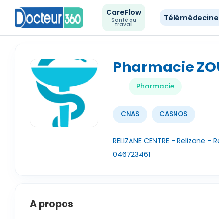
CareFlow
Télémédecin
Santé au
travail
Pharmacie Z
Pharmacie
CNAS
CASNOS
RELIZANE CENTRE - Relizane - R
046723461
A propos