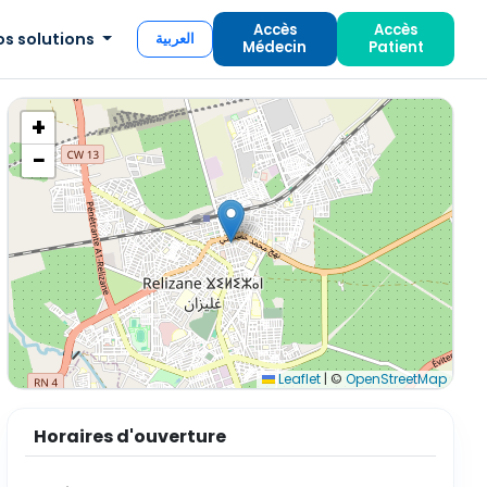
Accès
Accès
os solutions
العربية
Médecin
Patient
+
−
Leaflet
|
©
OpenStreetMap
Horaires d'ouverture