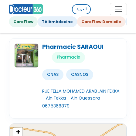
العربية
CareFlow
Télémédecine
CareFlow Domicile
Ge
Pharmacie SARAOUI
Pharmacie
CNAS
CASNOS
RUE FELLA MOHAMED ARAB ,AIN FEKKA
- Ain Fekka - Ain Ouessara
0675368879
+