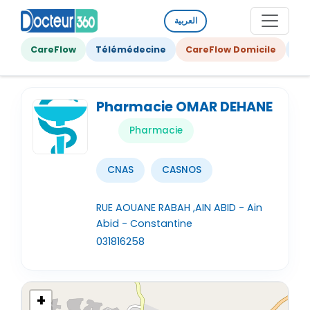
العربية
CareFlow
Télémédecine
CareFlow Domicile
Ge
Pharmacie OMAR DEHANE
Pharmacie
CNAS
CASNOS
RUE AOUANE RABAH ,AIN ABID - Ain
Abid - Constantine
031816258
+