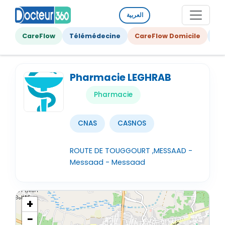
العربية
CareFlow
Télémédecine
CareFlow Domicile
Ge
Pharmacie LEGHRAB
Pharmacie
CNAS
CASNOS
ROUTE DE TOUGGOURT ,MESSAAD -
Messaad - Messaad
+
−