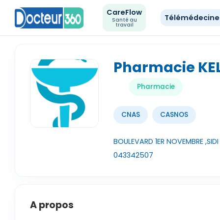
CareFlow
Télémédecin
Santé au
travail
Pharmacie K
Pharmacie
CNAS
CASNOS
BOULEVARD 1ER NOVEMBRE ,SIDI DJI
043342507
A propos