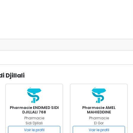
 Djillali
Pharmacie ENDIMED SIDI
Pharmacie AMEL
DJILLALI 768
MAHIEDDINE
Pharmacie
Pharmacie
Sidi Djillali
El Gor
Voir le profil
Voir le profil