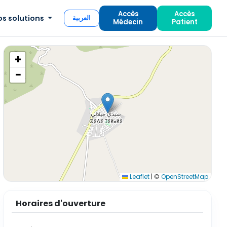
Accès
Accès
os solutions
العربية
Médecin
Patient
+
−
Leaflet
|
©
OpenStreetMap
Horaires d'ouverture