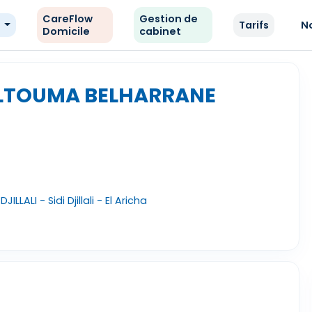
CareFlow
Gestion de
e
Tarifs
N
Domicile
cabinet
ELTOUMA BELHARRANE
LLALI - Sidi Djillali - El Aricha