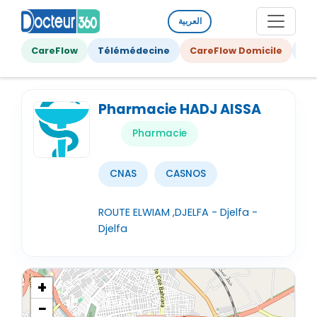
العربية
CareFlow
Télémédecine
CareFlow Domicile
Ge
Pharmacie HADJ AISSA
Pharmacie
CNAS
CASNOS
ROUTE ELWIAM ,DJELFA - Djelfa -
Djelfa
+
−