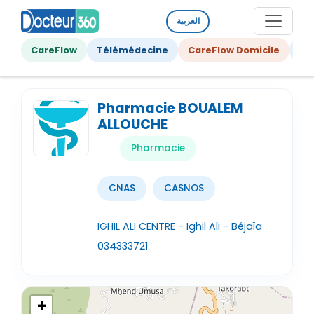
العربية
CareFlow
Télémédecine
CareFlow Domicile
Ge
Pharmacie BOUALEM
ALLOUCHE
Pharmacie
CNAS
CASNOS
IGHIL ALI CENTRE - Ighil Ali - Béjaïa
034333721
+