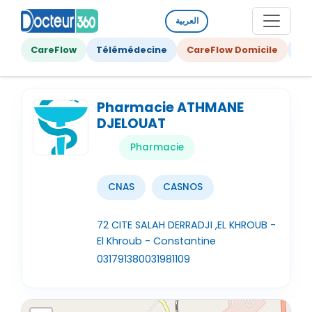
العربية
CareFlow
Télémédecine
CareFlow Domicile
Ge
Pharmacie ATHMANE
DJELOUAT
Pharmacie
CNAS
CASNOS
72 CITE SALAH DERRADJI ,EL KHROUB -
El Khroub - Constantine
031791380
031981109