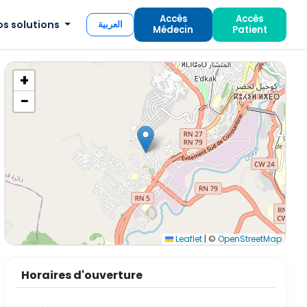
Accès
Accès
os solutions
العربية
Médecin
Patient
+
−
Leaflet
|
©
OpenStreetMap
Horaires d'ouverture