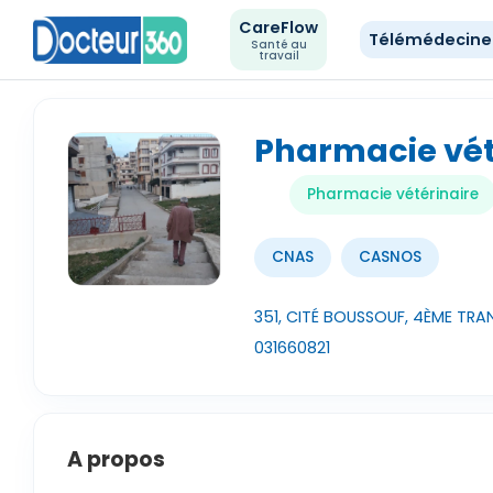
CareFlow
Télémédecin
Santé au
travail
Pharmacie vét
Pharmacie vétérinaire
CNAS
CASNOS
351, CITÉ BOUSSOUF, 4ÈME TR
031660821
A propos