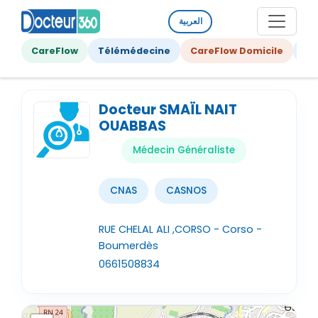
العربية
CareFlow
Télémédecine
CareFlow Domicile
Ge
Docteur SMAÏL NAIT
OUABBAS
Médecin Généraliste
CNAS
CASNOS
RUE CHELAL ALI ,CORSO - Corso -
Boumerdès
0661508834